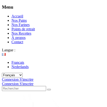
Menu
Accueil
Nos Pains
Nos Farines
Points de retrait
Nos Recettes
À propos
Contact
Langue :
Français
Nederlands
Connexion
S'inscrire
Connexion
S'inscrire